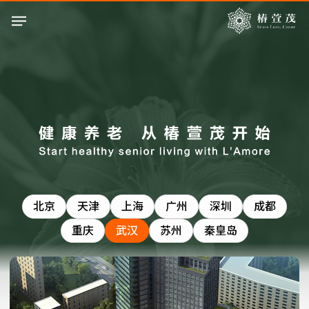
北京
天津
上海
广州
深圳
成都
重庆
武汉
苏州
秦皇岛