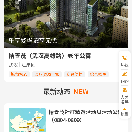
乐享繁华 安享无忧
椿萱茂（武汉高雄路）老年公寓
武汉
江岸区
热线
城市核心
医疗资源丰富
交通便捷
综合照护
预约
参观
最新动态
NEW
人才
招聘
椿萱茂社群精选活动周活动公告
顶部
（0804-0809）