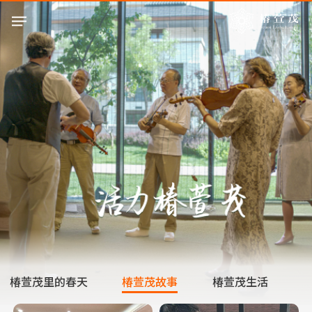
椿萱茂里的春天
椿萱茂故事
椿萱茂生活