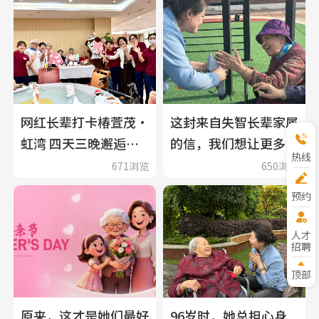
网红长辈打卡椿萱茂·
这封来自失智长辈家属
虹湾 四天三晚邂逅老
的信，我们想让更多人
热线
洋房里的精致康养
看见
671浏览
650浏览
预约
参观
人才
招聘
顶部
原来，这才是她们最好
96岁时，她总担心身