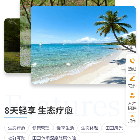
热线
预约
Features
参观
人才
8天轻享 生态疗愈
招聘
顶部
生态疗愈
健康管理
慢享生活
生态体验
田园风光
社群互动
田园休闲深度旅居体验