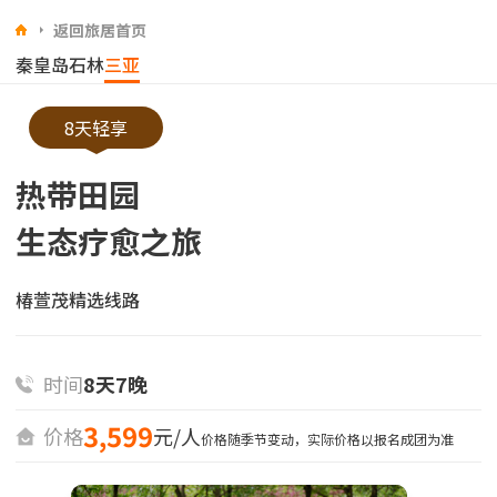
返回旅居首页
秦皇岛
石林
三亚
8天轻享
热带田园
生态疗愈之旅
椿萱茂精选线路
时间
8天7晚
3,599
价格
元/人
价格随季节变动，实际价格以报名成团为准