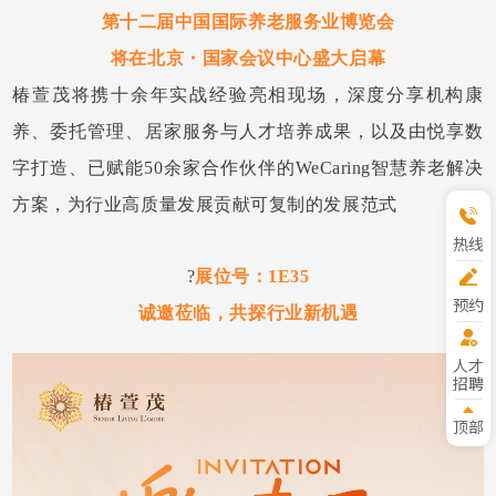
第十二届中国国际养老服务业博览会
将在北京・国家会议中心盛大启幕
椿萱茂将携十余年实战经验亮相现场，深度分享机构康
养、委托管理、居家服务与人才培养成果，以及由悦享数
字打造、已赋能50余家合作伙伴的WeCaring智慧养老解决
方案，为行业高质量发展贡献可复制的发展范式
热线
?
展位号：1E35
预约
诚邀莅临，共探行业新机遇
参观
人才
招聘
顶部