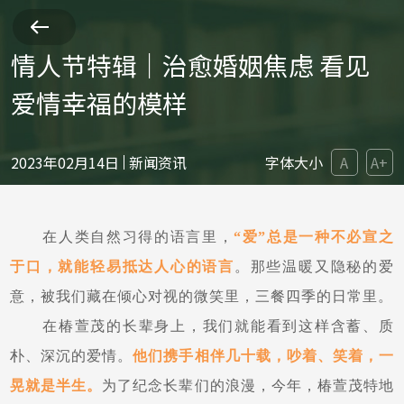
情人节特辑｜治愈婚姻焦虑 看见
爱情幸福的模样
2023年02月14日
新闻资讯
字体大小
A
A+
在人类自然习得的语言里，
“爱”总是一种不必宣之
于口，就能轻易抵达人心的语言
。那些温暖又隐秘的爱
意，被我们藏在倾心对视的微笑里，三餐四季的日常里。
在椿萱茂的长辈身上，我们就能看到这样含蓄、质
朴、深沉的爱情。
他们携手相伴几十载，吵着、笑着，一
晃就是半生。
为了纪念长辈们的浪漫，今年，椿萱茂特地