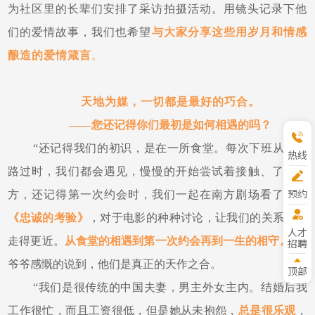
为社区里的长辈们安排了采访拍摄活动。用镜头记录下他
们的爱情故事，我们也希望
与大家分享这些用岁月和情感
酿造的爱情箴言
。
天地为媒，一切都是最好的巧合。
——您还记得你们最初是如何相遇的吗？
“还记得我们的初识，是在一所食堂。每次下班从这里
热线
路过时，我们都会遇见，慢慢的开始尝试着接触、了解对
预约
方，还记得第一次约会时，我们一起在南方剧场看了
电影
参观
《忠诚的考验》
，对于电影的种种讨论，让我们的关系慢慢
人才
走得更近。
从食堂的相遇到第一次约会再到一生的相守。
”李
招聘
爷爷感慨的说到，他们是真正的天作之合。
顶部
“我们是很传统的中国夫妻，男主外女主内。结婚后我
工作很忙，而且工资很低，但是她从未抱怨，
总是很乐观
，