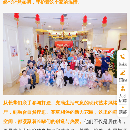
终
“亦”然如初，守护着
这个家的
温情。
热线
预约
参观
人才
招聘
从长辈们亲手参与打造、充满生活气息的现代艺术风格会客
顶部
厅，到融合自然疗愈、花草相伴的活力花园，
这里的每一处
空间，都凝聚着长辈们的创造与热爱。
他们不仅是居住者，