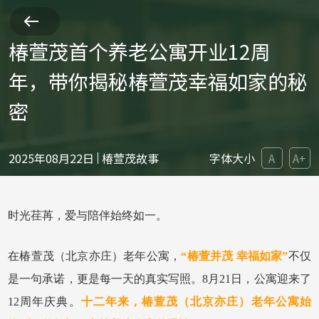
椿萱茂首个养老公寓开业12周
年，带你揭秘椿萱茂幸福如家的秘
密
2025年08月22日
椿萱茂故事
字体大小
A
A+
时光荏苒，爱与陪伴始终如一
。
在椿萱茂（北京亦庄）老年公寓，
“椿萱并茂
幸福如家
”
不仅
是一句承诺，更是每一天的真实写照。8月21日，
公寓
迎来了
12周年庆典。
十二年来，
椿萱茂（北京亦庄）老年公寓
始