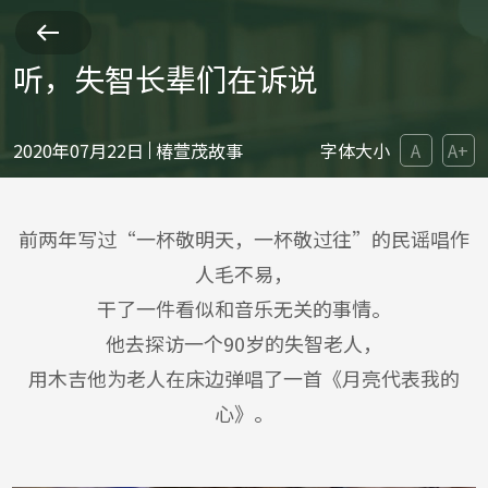
听，失智长辈们在诉说
2020年07月22日
椿萱茂故事
字体大小
A
A+
前两年写过“一杯敬明天，一杯敬过往”的民谣唱作
人毛不易，
干了一件看似和音乐无关的事情。
他去探访一个90岁的失智老人，
用木吉他为老人在床边弹唱了一首《月亮代表我的
心》。