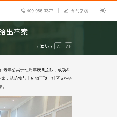
400-086-3377
预约参观
坛给出答案
字体大小
A
A+
康桥）老年公寓于七周年庆典之际，成功举
专家，从药物与非药物干预、社区支持等
康。