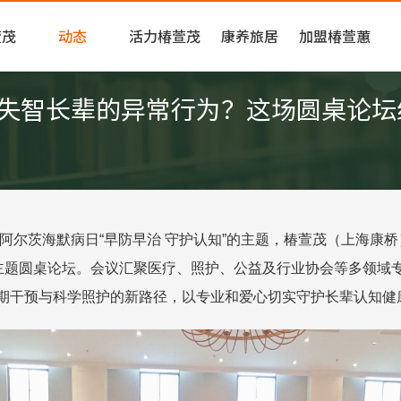
活力
康养旅居
加盟椿萱蕙
萱茂
动态
活力椿萱茂
康养旅居
加盟椿萱蕙
精彩椿萱茂
应对失智长辈的异常行为？这场圆桌论
国际阿尔茨海默病日“早防早治 守护认知”的主题，椿萱茂（上海
”主题圆桌论坛。会议汇聚医疗、照护、公益及行业协会等多领域
期干预与科学照护的新路径，以专业和爱心切实守护长辈认知健